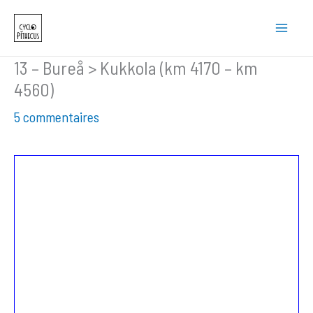
Aller
au
contenu
13 – Bureå > Kukkola (km 4170 – km
4560)
5 commentaires