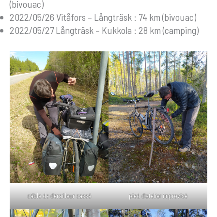
(bivouac)
2022/05/26 Vitåfors – Långträsk : 74 km (bivouac)
2022/05/27 Långträsk – Kukkola : 28 km (camping)
câble de dérailleur cassé
pied d’atelier improvisé