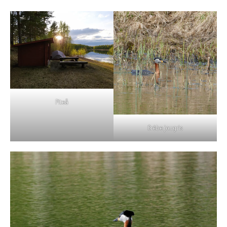
Piteå
Grèbe jougris