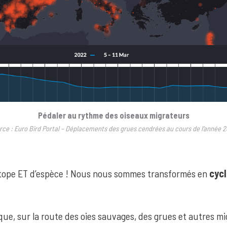
Pédaler au rythme des oiseaux migrateurs
rce : Euro Bird Portal – Déplacements des grues cendrées au cours de l’année 2
otope ET d’espèce ! Nous nous sommes transformés en
cyc
que, sur la route des oies sauvages, des grues et autres mi